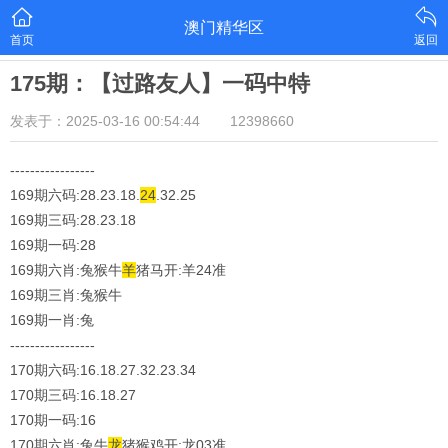
澳门精华区
首页
返回
175期：【过路友人】一码中特
发表于：2025-03-16 00:54:44
12398660
-----------------
169期六码:28.23.18.
24
.32.25
169期三码:
28.23.18
169期一码:28
169期六肖:
兔猴牛
羊
猪马
开:羊24准
169期三肖:
兔猴牛
169期一肖:兔
-----------------
170期六码:16.18.27.32.23.34
170
期三码:
16.18.27
170
期一码:16
170
期六肖:兔牛
龙
猪猴鸡开:龙03准