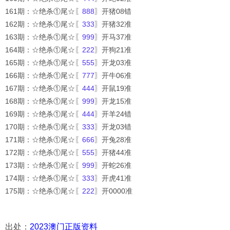
161期：☆绝杀①尾☆〖
888
〗开猪08错
162期：☆绝杀①尾☆〖
333
〗开猪32准
163期：☆绝杀①尾☆〖
999
〗开马37准
164期：☆绝杀①尾☆〖
222
〗开狗21准
165期：☆绝杀①尾☆〖
555
〗开龙03准
166期：☆绝杀①尾☆〖
777
〗开牛06准
167期：☆绝杀①尾☆〖
444
〗开鼠19准
168期：☆绝杀①尾☆〖
999
〗开龙15准
169期：☆绝杀①尾☆〖
444
〗开羊24错
170期：☆绝杀①尾☆〖
333
〗开龙03错
171期：☆绝杀①尾☆〖
666
〗开兔28准
172期：☆绝杀①尾☆〖
555
〗开猪44准
173期：☆绝杀①尾☆〖
999
〗开蛇26准
174期：☆绝杀①尾☆〖
333
〗开虎41准
175期：☆绝杀①尾☆〖
222
〗开0000准
出处：
2023澳门正版资料