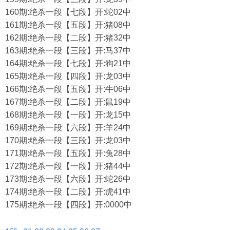
160期:绝杀一段【七段】开:蛇02中
161期:绝杀一段【五段】开:猪08中
162期:绝杀一段【二段】开:猪32中
163期:绝杀一段【三段】开:马37中
164期:绝杀一段【七段】开:狗21中
165期:绝杀一段【四段】开:龙03中
166期:绝杀一段【五段】开:牛06中
167期:绝杀一段【二段】开:鼠19中
168期:绝杀一段【一段】开:龙15中
169期:绝杀一段【六段】开:羊24中
170期:绝杀一段【三段】开:龙03中
171期:绝杀一段【五段】开:兔28中
172期:绝杀一段【一段】开:猪44中
173期:绝杀一段【六段】开:蛇26中
174期:绝杀一段【二段】开:虎41中
175期:绝杀一段【四段】开:0000中