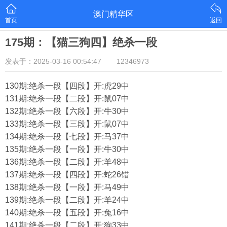
澳门精华区
首页
返回
175期：【猫三狗四】绝杀一段
发表于：2025-03-16 00:54:47
12346973
130期:绝杀一段【四段】开:虎29中
131期:绝杀一段【二段】开:鼠07中
132期:绝杀一段【六段】开:牛30中
133期:绝杀一段【三段】开:鼠07中
134期:绝杀一段【七段】开:马37中
135期:绝杀一段【一段】开:牛30中
136期:绝杀一段【二段】开:羊48中
137期:绝杀一段【四段】开:蛇26错
138期:绝杀一段【一段】开:马49中
139期:绝杀一段【二段】开:羊24中
140期:绝杀一段【五段】开:兔16中
141期:绝杀一段【二段】开:狗33中