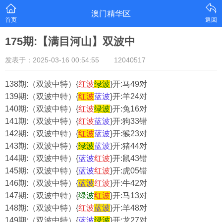
澳门精华区
首页
返回
175期:【满目河山】双波中
发表于：2025-03-16 00:54:55
12040517
138期:（双波中特）{
红
波
绿
波
}开:马49对
139期:（双波中特）{
红
波
蓝
波
}开:羊24对
140期:（双波中特）{
红
波
绿
波
}开:兔16对
141期:（双波中特）{
红
波
蓝
波
}开:狗33错
142期:（双波中特）{
红
波
蓝
波
}开:猴23对
143期:（双波中特）{
绿
波
蓝
波
}开:猪44对
144期:（双波中特）{
蓝
波
红
波
}开:鼠43错
145期:（双波中特）{
蓝
波
红
波
}开:虎05错
146期:（双波中特）{
蓝
波
红
波
}开:牛42对
147期:（双波中特）{
绿
波
红
波
}开:马13对
148期:（双波中特）{
红
波
蓝
波
}开:羊48对
149期:（双波中特）{
蓝
波
绿
波
}开:龙27对