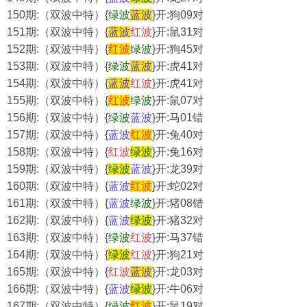
150期:（双波中特）{
绿
波
蓝
波
}开:狗09对
151期:（双波中特）{
蓝
波
红
波
}开:鼠31对
152期:（双波中特）{
红
波
绿
波
}开:狗45对
153期:（双波中特）{
绿
波
蓝
波
}开:虎41对
154期:（双波中特）{
蓝
波
红
波
}开:虎41对
155期:（双波中特）{
红
波
绿
波
}开:鼠07对
156期:（双波中特）{
绿
波
蓝
波
}开:马01错
157期:（双波中特）{
蓝
波
红
波
}开:兔40对
158期:（双波中特）{
红
波
绿
波
}开:兔16对
159期:（双波中特）{
绿
波
蓝
波
}开:龙39对
160期:（双波中特）{
蓝
波
红
波
}开:蛇02对
161期:（双波中特）{
蓝
波
绿
波
}开:猪08错
162期:（双波中特）{
蓝
波
绿
波
}开:猪32对
163期:（双波中特）{
绿
波
红
波
}开:马37错
164期:（双波中特）{
绿
波
红
波
}开:狗21对
165期:（双波中特）{
红
波
蓝
波
}开:龙03对
166期:（双波中特）{
蓝
波
绿
波
}开:牛06对
167期:（双波中特）{
绿
波
红
波
}开:鼠19对