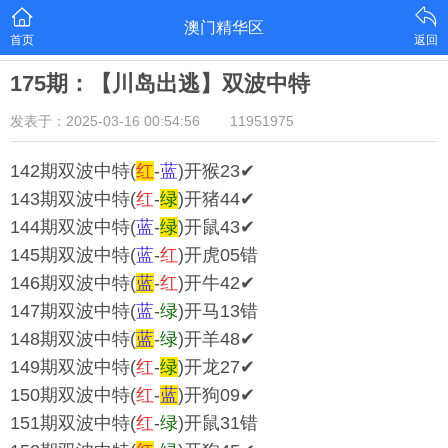
澳门精华区
首页
返回
175期：【川岛出逃】双波中特
发表于：2025-03-16 00:54:56
11951975
142期双波中特(
红
-
蓝
)开猴23✔
143期双波中特(
红
-
绿
)开猪44✔
144期双波中特(
蓝
-
绿
)开鼠43✔
145期双波中特(
蓝
-
红
)开虎05错
146期双波中特(
蓝
-
红
)开牛42✔
147期双波中特(
蓝
-
绿
)开马13错
148期双波中特(
蓝
-
绿
)开羊48✔
149期双波中特(
红
-
绿
)开龙27✔
150期双波中特(
红
-
蓝
)开狗09✔
151期双波中特(
红
-
绿
)开鼠31错