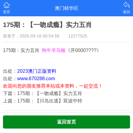
澳门精华区
首页
返回
175期：【一吻成瘾】实力五肖
发表于：2025-03-16 00:54:56
12277525
175期：实力五肖
狗牛羊马猴
《开0000????》
出处：
2023澳门正版资料
出处：
www.670288.com
欢迎向您的朋友推荐本站或本资料，一起交流！
下篇：175期：【一吻成瘾】实力五肖
上篇：175期：【川岛出逃】双波中特
返回首页