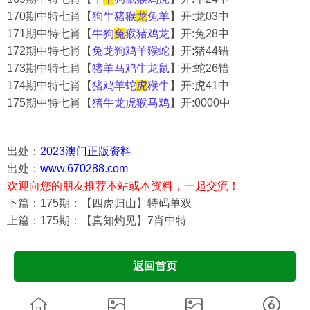
170期中特七肖【
狗牛猪猴
龙
兔羊
】开:龙03中
171期中特七肖【
牛狗
兔
猴猪鸡龙
】开:兔28中
172期中特七肖【
兔龙狗鸡羊猴蛇
】开:猪44错
173期中特七肖【
猪羊马鸡牛龙鼠
】开:蛇26错
174期中特七肖【
猪鸡羊蛇
虎
猴牛
】开:虎41中
175期中特七肖【
猪牛龙虎猴马鸡
】开:0000中
出处：
2023澳门正版资料
出处：
www.670288.com
欢迎向您的朋友推荐本站或本资料，一起交流！
下篇：175期：【四虎归山】特码单双
上篇：175期：【真知灼见】7肖中特
返回首页