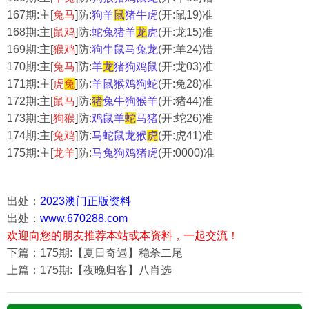
167期:主[
兔马
]
防:
狗羊
鼠
猪牛虎
(开:鼠19)准
168期:主[
鼠鸡
]
防:
蛇兔猪羊
龙
虎
(开:龙15)准
169期:主[
猴鸡
]
防:
狗牛鼠马兔龙
(开:羊24)错
170期:主[
兔马
]
防:
羊
龙
猪狗鸡鼠
(开:龙03)准
171期:主[
虎
兔
]
防:
羊鼠猴鸡狗蛇
(开:兔28)准
172期:主[
鼠马
]
防:
猪
兔牛狗猴羊
(开:猪44)准
173期:主[
狗猴
]
防:
鸡鼠羊
蛇
马猪
(开:蛇26)准
174期:主[
兔鸡
]
防:
马蛇鼠龙猴
虎
(开:虎41)准
175期:主[
龙羊
]
防:
马兔狗鸡猪虎
(开:0000)准
出处：
2023澳门正版资料
出处：
www.670288.com
欢迎向您的朋友推荐本站或本资料，一起交流！
下篇：175期:【夏日奇遇】稳杀二尾
上篇：175期:【夜晚归客】八肖选