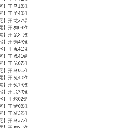
尾】开:马13准
尾】开:羊48准
尾】开:龙27错
尾】开:狗09准
尾】开:鼠31准
尾】开:狗45准
尾】开:虎41准
尾】开:虎41错
尾】开:鼠07准
尾】开:马01准
尾】开:兔40准
尾】开:兔16准
尾】开:龙39准
尾】开:蛇02错
尾】开:猪08准
尾】开:猪32准
尾】开:马37准
尾】开:狗21准