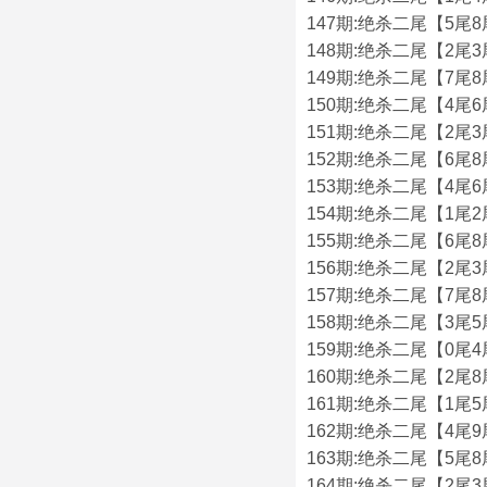
147期:绝杀二尾【5尾8
148期:绝杀二尾【2尾3
149期:绝杀二尾【7尾8
150期:绝杀二尾【4尾6
151期:绝杀二尾【2尾3
152期:绝杀二尾【6尾8
153期:绝杀二尾【4尾6
154期:绝杀二尾【1尾2
155期:绝杀二尾【6尾8
156期:绝杀二尾【2尾3
157期:绝杀二尾【7尾8
158期:绝杀二尾【3尾5
159期:绝杀二尾【0尾4
160期:绝杀二尾【2尾8
161期:绝杀二尾【1尾5
162期:绝杀二尾【4尾9
163期:绝杀二尾【5尾8
164期:绝杀二尾【2尾3