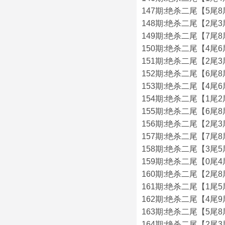
147期:绝杀二尾【5尾8
148期:绝杀二尾【2尾3
149期:绝杀二尾【7尾8
150期:绝杀二尾【4尾6
151期:绝杀二尾【2尾3
152期:绝杀二尾【6尾8
153期:绝杀二尾【4尾6
154期:绝杀二尾【1尾2
155期:绝杀二尾【6尾8
156期:绝杀二尾【2尾3
157期:绝杀二尾【7尾8
158期:绝杀二尾【3尾5
159期:绝杀二尾【0尾4
160期:绝杀二尾【2尾8
161期:绝杀二尾【1尾5
162期:绝杀二尾【4尾9
163期:绝杀二尾【5尾8
164期:绝杀二尾【2尾3