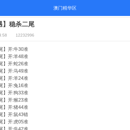
澳门精华区
奇遇】稳杀二尾
:58
12232996
尾】开:牛30准
尾】开:羊48准
尾】开:蛇26准
尾】开:马49准
尾】开:羊24准
尾】开:兔16准
尾】开:狗33准
尾】开:猴23准
尾】开:猪44准
尾】开:鼠43错
尾】开:虎05准
尾】开:牛42准