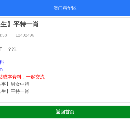
澳门精华区
人生】平特一肖
:58
12402496
开：？准
资料
m
站或本资料，一起交流！
往事】男女中特
人生】平特一肖
返回首页