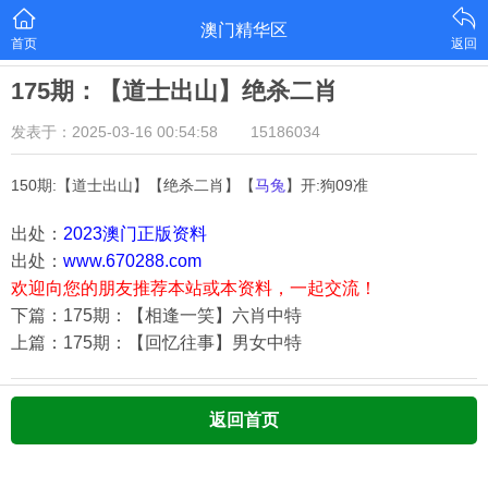
澳门精华区
首页
返回
175期：【道士出山】绝杀二肖
发表于：2025-03-16 00:54:58
15186034
150期:【道士出山】【绝杀二肖】【
马兔
】开:狗09准
出处：
2023澳门正版资料
出处：
www.670288.com
欢迎向您的朋友推荐本站或本资料，一起交流！
下篇：175期：【相逢一笑】六肖中特
上篇：175期：【回忆往事】男女中特
返回首页