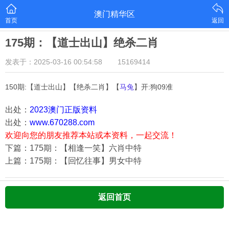
澳门精华区
首页
返回
175期：【道士出山】绝杀二肖
发表于：2025-03-16 00:54:58
15169414
150期:【道士出山】【绝杀二肖】【
马兔
】开:狗09准
出处：
2023澳门正版资料
出处：
www.670288.com
欢迎向您的朋友推荐本站或本资料，一起交流！
下篇：175期：【相逢一笑】六肖中特
上篇：175期：【回忆往事】男女中特
返回首页