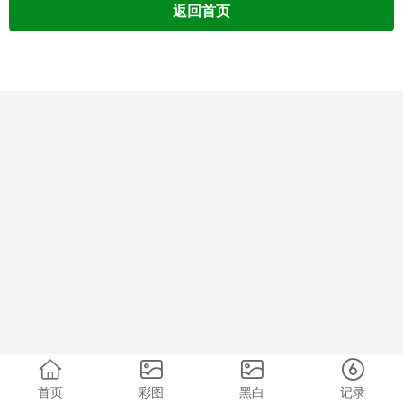
返回首页
首页
彩图
黑白
记录