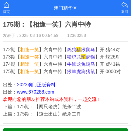
澳门精华区
首页
返回
175期：【相逢一笑】六肖中特
发表于：2025-03-16 00:54:59
12363288
172期【
相逢一笑
】六肖中特【
鸡狗
猪
猴鼠马
】开:猪44对
173期【
相逢一笑
】六肖中特【
猪鸡龙
蛇
虎猴
】开:蛇26对
174期【
相逢一笑
】六肖中特【
牛鼠龙兔鸡马
】开:虎41错
175期【
相逢一笑
】六肖中特【
猴羊虎狗猪鼠
】开:0000对
出处：
2023澳门正版资料
出处：
www.670288.com
欢迎向您的朋友推荐本站或本资料，一起交流！
下篇：175期：【两只老虎】绝杀半波
上篇：175期：【道士出山】绝杀二肖