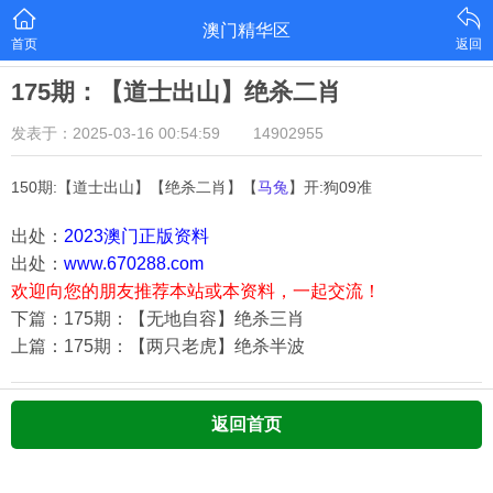
澳门精华区
首页
返回
175期：【道士出山】绝杀二肖
发表于：2025-03-16 00:54:59
14902955
150期:【道士出山】【绝杀二肖】【
马兔
】开:狗09准
出处：
2023澳门正版资料
出处：
www.670288.com
欢迎向您的朋友推荐本站或本资料，一起交流！
下篇：175期：【无地自容】绝杀三肖
上篇：175期：【两只老虎】绝杀半波
返回首页