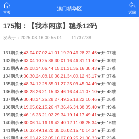
澳门精华区
首页
返回
175期：【我本闲凉】稳杀12码
发表于：2025-03-16 00:55:01
11737738
131期杀★
43.04.07.02.41.01.19.20.46.28.22.45
★开:07准
132期杀★
33.04.10.25.38.30.01.16.46.31.11.42
★开:30错
133期杀★
29.08.34.06.44.15.01.31.35.16.38.43
★开:07准
134期杀★
36.30.24.08.10.38.21.34.09.12.43.17
★开:37准
135期杀★
48.34.12.28.35.01.27.25.09.45.04.49
★开:30准
136期杀★
38.28.26.21.15.33.46.16.44.41.07.10
★开:48准
137期杀★
30.48.34.25.28.27.49.35.18.22.10.46
★开:26准
138期杀★
19.05.02.15.26.47.36.46.34.38.35.40
★开:49准
139期杀★
46.16.23.21.02.29.34.19.14.17.49.41
★开:24准
140期杀★
30.06.14.16.19.42.40.12.11.08.25.34
★开:16错
141期杀★
16.32.49.19.20.35.06.02.15.40.14.34
★开:33准
142期杀★
49.03.42.22.05.10.07.09.25.21.06.33
★开:23准