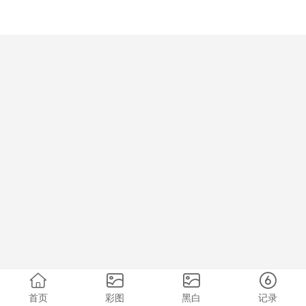
首页
彩图
黑白
记录