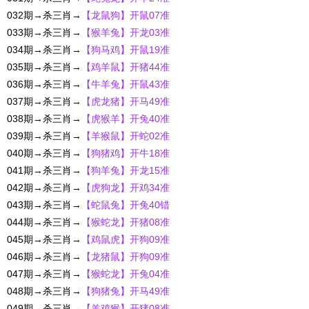
032期→杀三肖→
【龙鼠狗
】开鼠07准
033期→杀三肖→
【猴羊兔
】开龙03准
034期→杀三肖→
【狗马鸡
】开鼠19准
035期→杀三肖→
【鸡羊鼠
】开猪44准
036期→杀三肖→
【牛羊兔
】开鼠43准
037期→杀三肖→
【虎龙猪
】开马49准
038期→杀三肖→
【虎猴羊
】开兔40准
039期→杀三肖→
【羊猴鼠
】开蛇02准
040期→杀三肖→
【狗猪鸡
】开牛18准
041期→杀三肖→
【狗羊兔
】开龙15准
042期→杀三肖→
【虎狗龙
】开鸡34准
043期→杀三肖→
【蛇鼠兔
】开兔40错
044期→杀三肖→
【猴蛇龙
】开猪08准
045期→杀三肖→
【鸡鼠虎
】开狗09准
046期→杀三肖→
【龙猪鼠
】开狗09准
047期→杀三肖→
【猴蛇龙
】开兔04准
048期→杀三肖→
【狗猪兔
】开马49准
049期→杀三肖→
【羊鸡猴
】开猪08准