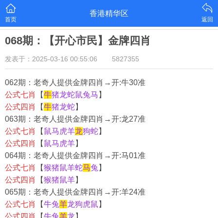
香港精华区
首页
返回
068期：【开心市民】金牌四肖
发表于：2025-03-16 00:55:06
5827355
062期：老奇人提供金牌四肖→开:牛30准
公式七肖
【
牛
猪龙蛇鼠兔马
】
公式四肖
【
牛
猪龙蛇
】
063期：老奇人提供金牌四肖→开:龙27准
公式七肖
【
鼠马虎羊
龙
狗蛇
】
公式四肖
【
鼠马虎羊
】
064期：老奇人提供金牌四肖→开:马01准
公式七肖
【
猴猪鼠羊蛇
马
兔
】
公式四肖
【
猴猪鼠羊
】
065期：老奇人提供金牌四肖→开:羊24准
公式七肖
【
牛兔
羊
龙狗虎鼠
】
公式四肖
【
牛兔
羊
龙
】