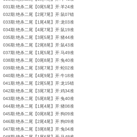
031期:绝杀二尾【0尾5
尾】开:羊24准
032期:绝杀二尾【2尾7
尾】开:鼠07错
033期:绝杀二尾【1尾4
尾】开:龙03准
034期:绝杀二尾【4尾7
尾】开:鼠19准
035期:绝杀二尾【3尾5
尾】开:猪44准
036期:绝杀二尾【2尾8
尾】开:鼠43准
037期:绝杀二尾【1尾5
尾】开:马49准
038期:绝杀二尾【0尾8
尾】开:兔40准
039期:绝杀二尾【3尾7
尾】开:蛇02准
040期:绝杀二尾【4尾9
尾】开:牛18准
041期:绝杀二尾【2尾5
尾】开:龙15错
042期:绝杀二尾【3尾7
尾】开:鸡34准
043期:绝杀二尾【5尾8
尾】开:兔40准
044期:绝杀二尾【1尾4
尾】开:猪08准
045期:绝杀二尾【0尾8
尾】开:狗09准
046期:绝杀二尾【2尾4
尾】开:狗09准
047期:绝杀二尾【3尾8
尾】开:兔04准
048期:绝杀二尾【1尾6
尾】开:马49准