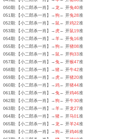
050期:【小二郎杀一肖】→
龙
← 开
兔40
准
051期:【小二郎杀一肖】→
狗
← 开
兔28
准
052期:【小二郎杀一肖】→
鼠
← 开
鸡22
准
053期:【小二郎杀一肖】→
虎
← 开
鼠19
准
054期:【小二郎杀一肖】→
羊
← 开
兔16
准
055期:【小二郎杀一肖】→
狗
← 开
猪08
准
056期:【小二郎杀一肖】→
鼠
← 开
狗33
准
057期:【小二郎杀一肖】→
兔
← 开
猴47
准
058期:【小二郎杀一肖】→
猪
← 开
牛42
准
059期:【小二郎杀一肖】→
虎
← 开
猪20
准
060期:【小二郎杀一肖】→
鸡
← 开
猪44
准
061期:【小二郎杀一肖】→
兔
← 开
鸡46
准
062期:【小二郎杀一肖】→
狗
← 开
牛30
准
063期:【小二郎杀一肖】→
羊
← 开
龙27
准
064期:【小二郎杀一肖】→
猪
← 开
马01
准
065期:【小二郎杀一肖】→
龙
← 开
羊24
准
066期:【小二郎杀一肖】→
狗
← 开
鸡46
准