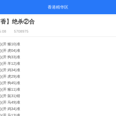
香港精华区
声香】绝杀②合
:08
5708975
}(开:猴10)准
}(开:虎04)准
}(开:狗33)准
}(开:羊12)准
}(开:鸡34)准
}(开:虎29)准
}(开:狗45)准
}(开:猴11)准
}(开:鼠31)错
}(开:马49)准
}(开:鸡34)准
}(开:马13)准