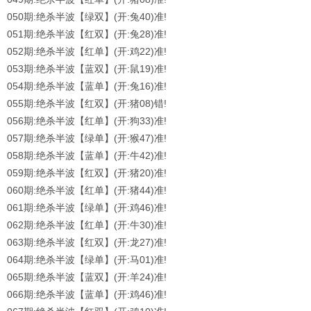
050期:绝杀半波【绿双
】(开:兔40)准!
051期:绝杀半波【红双
】(开:兔28)准!
052期:绝杀半波【红单
】(开:鸡22)准!
053期:绝杀半波【蓝双
】(开:鼠19)准!
054期:绝杀半波【蓝单
】(开:兔16)准!
055期:绝杀半波【红双
】(开:猪08)错!
056期:绝杀半波【红单
】(开:狗33)准!
057期:绝杀半波【绿单】(开:猴47)准!
058期:绝杀半波【蓝单】(开:牛42)准!
059期:绝杀半波【
红双
】(开:猪20)准!
060期:绝杀半波【
红单
】(开:猪44)准!
061期:绝杀半波【绿
单
】(开:鸡46)准!
062期:绝杀半波【红
单
】(开:牛30)准!
063期:绝杀半波【红双
】(开:龙27)准!
064期:绝杀半波【绿单
】(开:马01)准!
065期:绝杀半波【蓝双
】(开:羊24)准!
066期:绝杀半波【蓝单
】(开:鸡46)准!