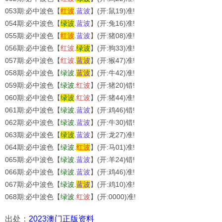
053期:必中波色【
红
波
.
蓝
波
】(开:鼠19)准!
054期:必中波色【
绿
波
.
蓝
波
】(开:兔16)准!
055期:必中波色【
红
波
.
蓝
波
】(开:猪08)准!
056期:必中波色【
红
波
.
绿
波
】(开:狗33)准!
057期:必中波色【
红
波
.
蓝
波
】(开:猴47)准!
058期:必中波色【
绿
波
.
蓝
波
】(开:牛42)准!
059期:必中波色【
绿
波
.
红
波
】(开:猪20)错!
060期:必中波色【
绿
波
.
红
波
】(开:猪44)准!
061期:必中波色【
绿
波
.
蓝
波
】(开:鸡46)错!
062期:必中波色【
绿
波
.
蓝
波
】(开:牛30)错!
063期:必中波色【
绿
波
.
蓝
波
】(开:龙27)准!
064期:必中波色【
绿
波
.
红
波
】(开:马01)准!
065期:必中波色【
绿
波
.
蓝
波
】(开:羊24)错!
066期:必中波色【
绿
波
.
蓝
波
】(开:鸡46)准!
067期:必中波色【
绿
波
.
蓝
波
】(开:鸡10)准!
068期:必中波色【
绿
波
.
红
波
】(开:0000)准!
出处：
2023澳门正版资料