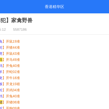
香港精华区
来犯】家禽野兽
:12
5587186
兔
】开鼠19准
蛇
】开猪44准
虎
】开鼠43准
马
】开马49准
鸡
】开兔40准
羊
】开蛇02准
龙
】开牛18准
猴
】开龙15错
蛇
】开鸡34准
鸡
】开兔40准
猪
】开猪08准
蛇
】开狗09准