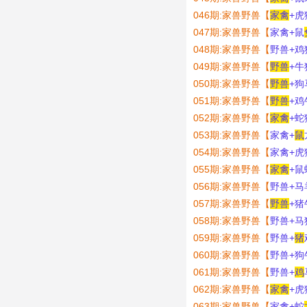
046期:家兽野兽【
家禽
+虎
047期:家兽野兽【
家禽+鼠
048期:家兽野兽【
野兽+鸡
049期:家兽野兽【
野兽
+牛
050期:家兽野兽【
野兽
+狗
051期:家兽野兽【
野兽
+鸡
052期:家兽野兽【
家禽
+蛇
053期:家兽野兽【
家禽+
鼠
054期:家兽野兽【
家禽+虎
055期:家兽野兽【
家禽
+鼠
056期:家兽野兽【
野兽+马
057期:家兽野兽【
野兽
+猪
058期:家兽野兽【
野兽+马
059期:家兽野兽【
野兽+
猪
060期:家兽野兽【
野兽+狗
061期:家兽野兽【
野兽+
鸡
062期:家兽野兽【
家禽
+虎
063期:家兽野兽【
家禽+蛇