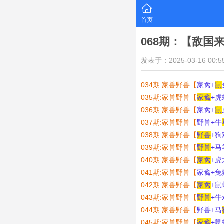
首页
068期：【敌国
发表于：2025-03-16 00:55
034期:家兽野兽【
家禽+
鼠
035期:家兽野兽【
家禽
+虎
036期:家兽野兽【
家禽+
鼠
037期:家兽野兽【
野兽+牛
038期:家兽野兽【
野兽
+狗
039期:家兽野兽【
野兽
+马
040期:家兽野兽【
家禽
+虎
041期:家兽野兽【
家禽+兔
042期:家兽野兽【
家禽
+鼠
043期:家兽野兽【
野兽
+牛
044期:家兽野兽【
野兽+马
045期:家兽野兽【
家禽
+鼠