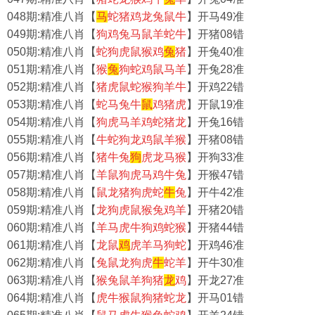
048期:精准八肖【
马
蛇猪鸡龙兔鼠牛
】开马49准
049期:精准八肖【
狗鸡兔马鼠羊蛇牛
】开猪08错
050期:精准八肖【
蛇狗虎鼠猴鸡
兔
猪
】开兔40准
051期:精准八肖【
猴
兔
狗蛇鸡鼠马羊
】开兔28准
052期:精准八肖【
猪虎鼠蛇猴狗羊牛
】开鸡22错
053期:精准八肖【
蛇马兔牛
鼠
鸡猪虎
】开鼠19准
054期:精准八肖【
狗虎马羊鸡蛇猪龙
】开兔16错
055期:精准八肖【
牛蛇狗龙鸡鼠羊猴
】开猪08错
056期:精准八肖【
猪牛兔
狗
虎龙马猴
】开狗33准
057期:精准八肖【
羊鼠狗虎马鸡牛兔
】开猴47错
058期:精准八肖【
鼠龙猪狗虎蛇
牛
兔
】开牛42准
059期:精准八肖【
龙狗虎鼠猴兔鸡羊
】开猪20错
060期:精准八肖【
羊马虎牛狗鸡蛇猴
】开猪44错
061期:精准八肖【
龙鼠
鸡
虎羊马狗蛇
】开鸡46准
062期:精准八肖【
兔鼠龙狗虎
牛
蛇羊
】开牛30准
063期:精准八肖【
猴兔鼠羊狗猪
龙
鸡
】开龙27准
064期:精准八肖【
虎牛猴鼠狗猪蛇龙
】开马01错