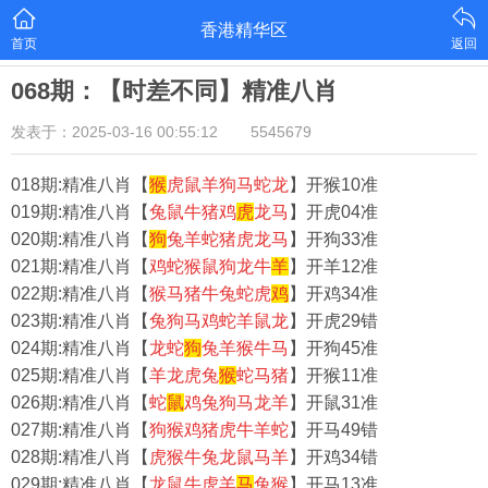
香港精华区
首页
返回
068期：【时差不同】精准八肖
发表于：2025-03-16 00:55:12
5545679
018期:精准八肖【
猴
虎鼠羊狗马蛇龙
】开猴10准
019期:精准八肖【
兔鼠牛猪鸡
虎
龙马
】开虎04准
020期:精准八肖【
狗
兔羊蛇猪虎龙马
】开狗33准
021期:精准八肖【
鸡蛇猴鼠狗龙牛
羊
】开羊12准
022期:精准八肖【
猴马猪牛兔蛇虎
鸡
】开鸡34准
023期:精准八肖【
兔狗马鸡蛇羊鼠龙
】开虎29错
024期:精准八肖【
龙蛇
狗
兔羊猴牛马
】开狗45准
025期:精准八肖【
羊龙虎兔
猴
蛇马猪
】开猴11准
026期:精准八肖【
蛇
鼠
鸡兔狗马龙羊
】开鼠31准
027期:精准八肖【
狗猴鸡猪虎牛羊蛇
】开马49错
028期:精准八肖【
虎猴牛兔龙鼠马羊
】开鸡34错
029期:精准八肖【
龙鼠牛虎羊
马
兔猴
】开马13准