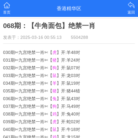
香港精华区
首页
返回
068期：【牛角面包】绝禁一肖
发表于：2025-03-16 00:55:13
5504288
030期✄九宫绝禁一肖✄【
虎
】开:羊48对
031期✄九宫绝禁一肖✄【
猪
】开:羊24对
032期✄九宫绝禁一肖✄【
狗
】开:鼠07对
033期✄九宫绝禁一肖✄【
鼠
】开:龙03对
034期✄九宫绝禁一肖✄【
羊
】开:鼠19对
035期✄九宫绝禁一肖✄【
猪
】开:猪44错
036期✄九宫绝禁一肖✄【
兔
】开:鼠43对
037期✄九宫绝禁一肖✄【
狗
】开:马49对
038期✄九宫绝禁一肖✄【
鸡
】开:兔40对
039期✄九宫绝禁一肖✄【
虎
】开:蛇02对
040期✄九宫绝禁一肖✄【
鼠
】开:牛18对
041期✄九宫绝禁一肖✄【
鸡
】开:龙15对