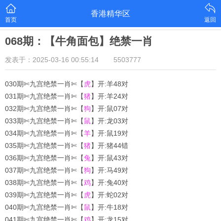
香港精华区
首页
返回
068期：【牛角面包】绝禁一肖
发表于：2025-03-16 00:55:14
5503777
030期✄九宫绝禁一肖✄【
虎
】开:羊48对
031期✄九宫绝禁一肖✄【
猪
】开:羊24对
032期✄九宫绝禁一肖✄【
狗
】开:鼠07对
033期✄九宫绝禁一肖✄【
鼠
】开:龙03对
034期✄九宫绝禁一肖✄【
羊
】开:鼠19对
035期✄九宫绝禁一肖✄【
猪
】开:猪44错
036期✄九宫绝禁一肖✄【
兔
】开:鼠43对
037期✄九宫绝禁一肖✄【
狗
】开:马49对
038期✄九宫绝禁一肖✄【
鸡
】开:兔40对
039期✄九宫绝禁一肖✄【
虎
】开:蛇02对
040期✄九宫绝禁一肖✄【
鼠
】开:牛18对
041期✄九宫绝禁一肖✄【
鸡
】开:龙15对