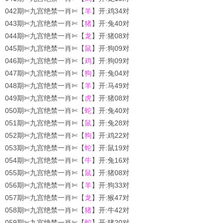
042期✄九宫绝禁一肖✄【
羊
】开:鸡34对
043期✄九宫绝禁一肖✄【
猪
】开:兔40对
044期✄九宫绝禁一肖✄【
龙
】开:猪08对
045期✄九宫绝禁一肖✄【
鼠
】开:狗09对
046期✄九宫绝禁一肖✄【
鸡
】开:狗09对
047期✄九宫绝禁一肖✄【
狗
】开:兔04对
048期✄九宫绝禁一肖✄【
羊
】开:马49对
049期✄九宫绝禁一肖✄【
虎
】开:猪08对
050期✄九宫绝禁一肖✄【
蛇
】开:兔40对
051期✄九宫绝禁一肖✄【
鼠
】开:兔28对
052期✄九宫绝禁一肖✄【
狗
】开:鸡22对
053期✄九宫绝禁一肖✄【
蛇
】开:鼠19对
054期✄九宫绝禁一肖✄【
牛
】开:兔16对
055期✄九宫绝禁一肖✄【
鼠
】开:猪08对
056期✄九宫绝禁一肖✄【
羊
】开:狗33对
057期✄九宫绝禁一肖✄【
龙
】开:猴47对
058期✄九宫绝禁一肖✄【
猪
】开:牛42对
059期✄九宫绝禁一肖✄【
蛇
】开:猪20对