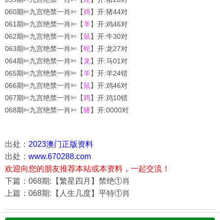
060期✄九宫绝禁一肖✄【
鸡
】开:猪44对
061期✄九宫绝禁一肖✄【
羊
】开:鸡46对
062期✄九宫绝禁一肖✄【
鼠
】开:牛30对
063期✄九宫绝禁一肖✄【
蛇
】开:龙27对
064期✄九宫绝禁一肖✄【
龙
】开:马01对
065期✄九宫绝禁一肖✄【
羊
】开:羊24错
066期✄九宫绝禁一肖✄【
鼠
】开:鸡46对
067期✄九宫绝禁一肖✄【
鸡
】开:鸡10错
068期✄九宫绝禁一肖✄【
猪
】开:0000对
出处：
2023澳门正版资料
出处：
www.670288.com
欢迎向您的朋友推荐本站或本资料，一起交流！
下篇：068期:【繁星四月】禁绝①肖
上篇：068期:【人生几度】平特①肖