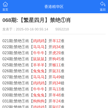
香港精华区
首页
返回
068期:【繁星四月】禁绝①肖
发表于：2025-03-16 00:55:14
5552210
021期:禁绝①肖【
鸡鸡鸡
】开
羊12
准
022期:禁绝①肖【
马马马
】开
鸡34
准
023期:禁绝①肖【
牛牛牛
】开
虎29
准
024期:禁绝①肖【
鼠鼠鼠
】开
狗45
准
025期:禁绝①肖【
羊羊羊
】开
猴11
准
026期:禁绝①肖【
兔兔兔
】开
鼠31
准
027期:禁绝①肖【
马马马
】开
马49
错
028期:禁绝①肖【
鸡鸡鸡
】开
鸡34
错
029期:禁绝①肖【
牛牛牛
】开
马13
准
030期:禁绝①肖【
兔兔兔
】开
羊48
准
031期:禁绝①肖【
狗狗狗
】开
羊24
准
032期:禁绝①肖【
鸡鸡鸡
】开
鼠07
准