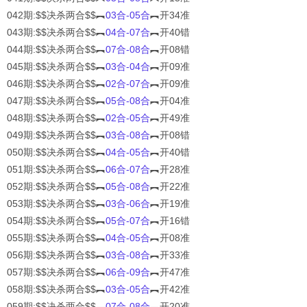
042期:$$决杀两合$$︻
03合-05合
︻开34准
043期:$$决杀两合$$︻
04合-07合
︻开40错
044期:$$决杀两合$$︻
07合-08合
︻开08错
045期:$$决杀两合$$︻
03合-04合
︻开09准
046期:$$决杀两合$$︻
02合-07合
︻开09准
047期:$$决杀两合$$︻
05合-08合
︻开04准
048期:$$决杀两合$$︻
02合-05合
︻开49准
049期:$$决杀两合$$︻
03合-08合
︻开08错
050期:$$决杀两合$$︻
04合-05合
︻开40错
051期:$$决杀两合$$︻
06合-07合
︻开28准
052期:$$决杀两合$$︻
05合-08合
︻开22准
053期:$$决杀两合$$︻
03合-06合
︻开19准
054期:$$决杀两合$$︻
05合-07合
︻开16错
055期:$$决杀两合$$︻
04合-05合
︻开08准
056期:$$决杀两合$$︻
03合-08合
︻开33准
057期:$$决杀两合$$︻
06合-09合
︻开47准
058期:$$决杀两合$$︻
03合-05合
︻开42准
059期:$$决杀两合$$︻
07合-08合
︻开20准