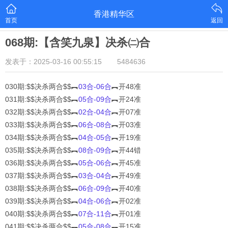
香港精华区
首页
返回
068期:【含笑九泉】决杀㈡合
发表于：2025-03-16 00:55:15
5484636
030期:$$决杀两合$$︻
03合-06合
︻开48准
031期:$$决杀两合$$︻
05合-09合
︻开24准
032期:$$决杀两合$$︻
02合-04合
︻开07准
033期:$$决杀两合$$︻
06合-08合
︻开03准
034期:$$决杀两合$$︻
04合-05合
︻开19准
035期:$$决杀两合$$︻
08合-09合
︻开44错
036期:$$决杀两合$$︻
05合-06合
︻开45准
037期:$$决杀两合$$︻
03合-04合
︻开49准
038期:$$决杀两合$$︻
06合-09合
︻开40准
039期:$$决杀两合$$︻
04合-06合
︻开02准
040期:$$决杀两合$$︻
07合-11合
︻开01准
041期:$$决杀两合$$︻
05合-08合
︻开15准