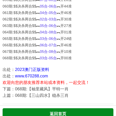
060期:$$决杀两合$$︻
05合-06合
︻开44准
061期:$$决杀两合$$︻
04合-05合
︻开46准
062期:$$决杀两合$$︻
02合-03合
︻开30准
063期:$$决杀两合$$︻
05合-06合
︻开27准
064期:$$决杀两合$$︻
04合-08合
︻开01准
065期:$$决杀两合$$︻
03合-06合
︻开24错
066期:$$决杀两合$$︻
06合-07合
︻开46准
067期:$$决杀两合$$︻
05合-08合
︻开10准
068期:$$决杀两合$$︻
03合-05合
︻开00准
出处：
2023澳门正版资料
出处：
www.670288.com
欢迎向您的朋友推荐本站或本资料，一起交流！
下篇：068期:【袖里藏风】平特一肖
上篇：068期:【三山四水】稳杀三肖
返回首页