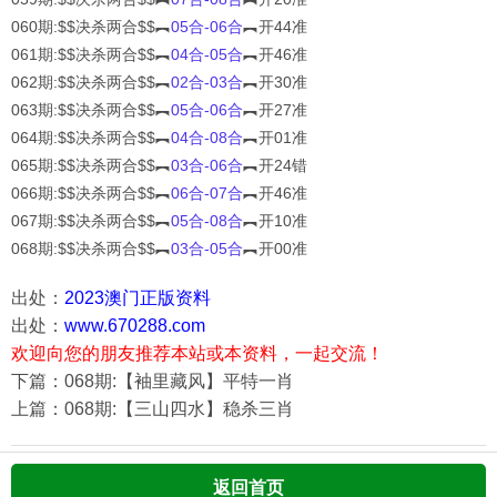
060期:$$决杀两合$$︻
05合-06合
︻开44准
061期:$$决杀两合$$︻
04合-05合
︻开46准
062期:$$决杀两合$$︻
02合-03合
︻开30准
063期:$$决杀两合$$︻
05合-06合
︻开27准
064期:$$决杀两合$$︻
04合-08合
︻开01准
065期:$$决杀两合$$︻
03合-06合
︻开24错
066期:$$决杀两合$$︻
06合-07合
︻开46准
067期:$$决杀两合$$︻
05合-08合
︻开10准
068期:$$决杀两合$$︻
03合-05合
︻开00准
出处：
2023澳门正版资料
出处：
www.670288.com
欢迎向您的朋友推荐本站或本资料，一起交流！
下篇：068期:【袖里藏风】平特一肖
上篇：068期:【三山四水】稳杀三肖
返回首页