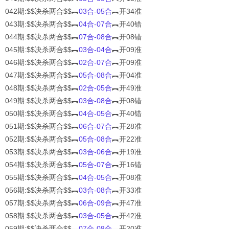
042期:$$决杀两合$$︻
03合-05合
︻开34准
043期:$$决杀两合$$︻
04合-07合
︻开40错
044期:$$决杀两合$$︻
07合-08合
︻开08错
045期:$$决杀两合$$︻
03合-04合
︻开09准
046期:$$决杀两合$$︻
02合-07合
︻开09准
047期:$$决杀两合$$︻
05合-08合
︻开04准
048期:$$决杀两合$$︻
02合-05合
︻开49准
049期:$$决杀两合$$︻
03合-08合
︻开08错
050期:$$决杀两合$$︻
04合-05合
︻开40错
051期:$$决杀两合$$︻
06合-07合
︻开28准
052期:$$决杀两合$$︻
05合-08合
︻开22准
053期:$$决杀两合$$︻
03合-06合
︻开19准
054期:$$决杀两合$$︻
05合-07合
︻开16错
055期:$$决杀两合$$︻
04合-05合
︻开08准
056期:$$决杀两合$$︻
03合-08合
︻开33准
057期:$$决杀两合$$︻
06合-09合
︻开47准
058期:$$决杀两合$$︻
03合-05合
︻开42准
059期:$$决杀两合$$︻
07合-08合
︻开20准