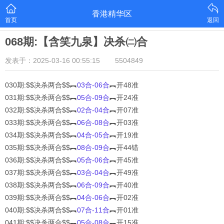
香港精华区
首页
返回
068期:【含笑九泉】决杀㈡合
发表于：2025-03-16 00:55:15
5504849
030期:$$决杀两合$$︻
03合-06合
︻开48准
031期:$$决杀两合$$︻
05合-09合
︻开24准
032期:$$决杀两合$$︻
02合-04合
︻开07准
033期:$$决杀两合$$︻
06合-08合
︻开03准
034期:$$决杀两合$$︻
04合-05合
︻开19准
035期:$$决杀两合$$︻
08合-09合
︻开44错
036期:$$决杀两合$$︻
05合-06合
︻开45准
037期:$$决杀两合$$︻
03合-04合
︻开49准
038期:$$决杀两合$$︻
06合-09合
︻开40准
039期:$$决杀两合$$︻
04合-06合
︻开02准
040期:$$决杀两合$$︻
07合-11合
︻开01准
041期:$$决杀两合$$︻
05合-08合
︻开15准