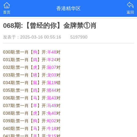
香港精华区
首页
返回
068期:【曾经的你】金牌禁①肖
发表于：2025-03-16 00:55:16
5197990
030期:禁一肖【
狗
】开:
羊48
对
031期:禁一肖【
鸡
】开:
羊24
对
032期:禁一肖【
虎
】开:
鼠07
对
033期:禁一肖【
猪
】开:
龙03
对
034期:禁一肖【
鼠
】开:
鼠19
错
035期:禁一肖【
鸡
】开:
猪44
对
036期:禁一肖【
马
】开:
鼠43
对
037期:禁一肖【
羊
】开:
马49
对
038期:禁一肖【
虎
】开:
兔40
对
039期:禁一肖【
狗
】开:
蛇02
对
040期:禁一肖
【
马
】开:
牛18
对
041期:禁一肖
【
羊
】开:
龙15
对