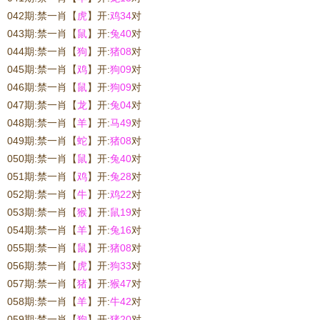
042期:禁一肖
【
虎
】开:
鸡34
对
043期:禁一肖
【
鼠
】开:
兔40
对
044期:禁一肖
【
狗
】开:
猪08
对
045期:禁一肖
【
鸡
】开:
狗09
对
046期:禁一肖
【
鼠
】开:
狗09
对
047期:禁一肖
【
龙
】开:
兔04
对
048期:禁一肖
【
羊
】开:
马49
对
049期:禁一肖
【
蛇
】开:
猪08
对
050期:禁一肖
【
鼠
】开:
兔40
对
051期:禁一肖
【
鸡
】开:
兔28
对
052期:禁一肖
【
牛
】开:
鸡22
对
053期:禁一肖
【
猴
】开:
鼠19
对
054期:禁一肖
【
羊
】开:
兔16
对
055期:禁一肖
【
鼠
】开:
猪08
对
056期:禁一肖
【
虎
】开:
狗33
对
057期:禁一肖
【
猪
】开:
猴47
对
058期:禁一肖
【
羊
】开:
牛42
对
059期:禁一肖
【
狗
】开:
猪20
对