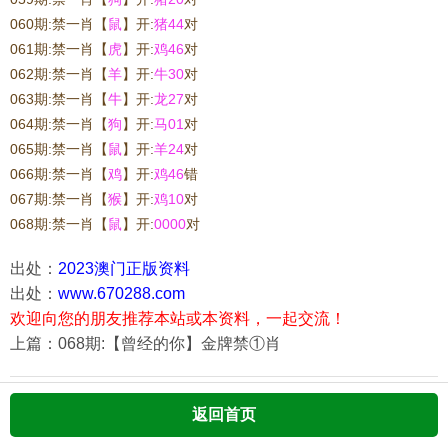
060期:禁一肖
【
鼠
】开:
猪44
对
061期:禁一肖
【
虎
】开:
鸡46
对
062期:禁一肖
【
羊
】开:
牛30
对
063期:禁一肖
【
牛
】开:
龙27
对
064期:禁一肖
【
狗
】开:
马01
对
065期:禁一肖
【
鼠
】开:
羊24
对
066期:禁一肖
【
鸡
】开:
鸡46
错
067期:禁一肖
【
猴
】开:
鸡10
对
068期:禁一肖
【
鼠
】开:
0000
对
出处：
2023澳门正版资料
出处：
www.670288.com
欢迎向您的朋友推荐本站或本资料，一起交流！
上篇：068期:【曾经的你】金牌禁①肖
返回首页