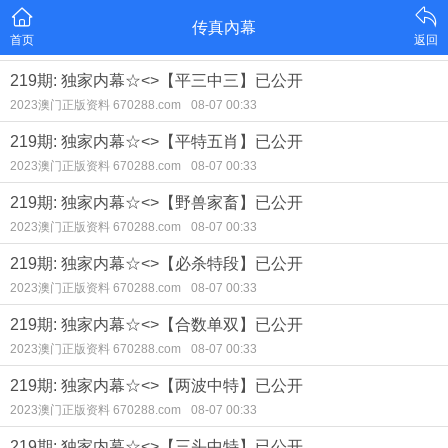
传真內幕
首页
返回
219期: 独家内幕☆<>【平三中三】已公开
2023澳门正版资料 670288.com
08-07 00:33
219期: 独家内幕☆<>【平特五肖】已公开
2023澳门正版资料 670288.com
08-07 00:33
219期: 独家内幕☆<>【野兽家畜】已公开
2023澳门正版资料 670288.com
08-07 00:33
219期: 独家内幕☆<>【必杀特段】已公开
2023澳门正版资料 670288.com
08-07 00:33
219期: 独家内幕☆<>【合数单双】已公开
2023澳门正版资料 670288.com
08-07 00:33
219期: 独家内幕☆<>【两波中特】已公开
2023澳门正版资料 670288.com
08-07 00:33
219期: 独家内幕☆<>【三头中特】已公开