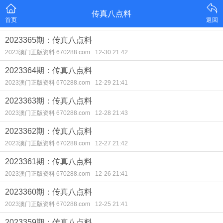
传真八点料
首页
返回
2023365期：传真八点料
2023澳门正版资料 670288.com
12-30 21:42
2023364期：传真八点料
2023澳门正版资料 670288.com
12-29 21:41
2023363期：传真八点料
2023澳门正版资料 670288.com
12-28 21:43
2023362期：传真八点料
2023澳门正版资料 670288.com
12-27 21:42
2023361期：传真八点料
2023澳门正版资料 670288.com
12-26 21:41
2023360期：传真八点料
2023澳门正版资料 670288.com
12-25 21:41
2023359期：传真八点料