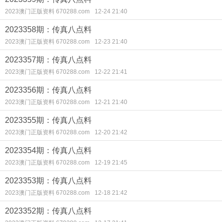
2023澳门正版资料 670288.com
12-24 21:40
2023358期：传真八点料
2023澳门正版资料 670288.com
12-23 21:40
2023357期：传真八点料
2023澳门正版资料 670288.com
12-22 21:41
2023356期：传真八点料
2023澳门正版资料 670288.com
12-21 21:40
2023355期：传真八点料
2023澳门正版资料 670288.com
12-20 21:42
2023354期：传真八点料
2023澳门正版资料 670288.com
12-19 21:45
2023353期：传真八点料
2023澳门正版资料 670288.com
12-18 21:42
2023352期：传真八点料