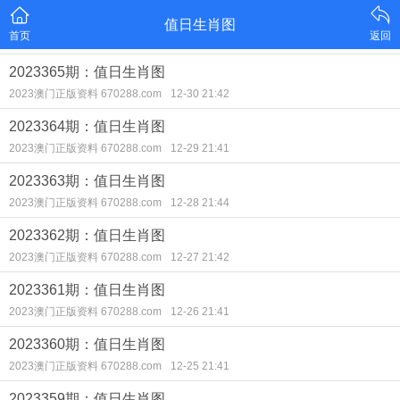
值日生肖图
首页
返回
2023365期：值日生肖图
2023澳门正版资料 670288.com
12-30 21:42
2023364期：值日生肖图
2023澳门正版资料 670288.com
12-29 21:41
2023363期：值日生肖图
2023澳门正版资料 670288.com
12-28 21:44
2023362期：值日生肖图
2023澳门正版资料 670288.com
12-27 21:42
2023361期：值日生肖图
2023澳门正版资料 670288.com
12-26 21:41
2023360期：值日生肖图
2023澳门正版资料 670288.com
12-25 21:41
2023359期：值日生肖图