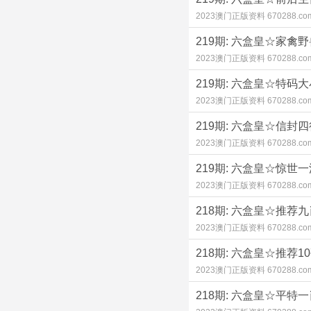
2023澳门正版资料 670288.co
219期: 六盒皇☆家禽
2023澳门正版资料 670288.co
219期: 六盒皇☆特码
2023澳门正版资料 670288.co
219期: 六盒皇☆信封
2023澳门正版资料 670288.co
219期: 六盒皇☆惊世
2023澳门正版资料 670288.co
218期: 六盒皇☆推荐
2023澳门正版资料 670288.co
218期: 六盒皇☆推荐1
2023澳门正版资料 670288.co
218期: 六盒皇☆平特