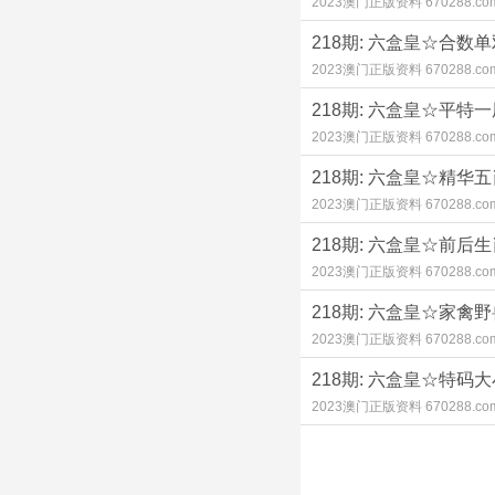
2023澳门正版资料 670288.co
218期: 六盒皇☆合数
2023澳门正版资料 670288.co
218期: 六盒皇☆平特
2023澳门正版资料 670288.co
218期: 六盒皇☆精华
2023澳门正版资料 670288.co
218期: 六盒皇☆前后
2023澳门正版资料 670288.co
218期: 六盒皇☆家禽
2023澳门正版资料 670288.co
218期: 六盒皇☆特码
2023澳门正版资料 670288.co