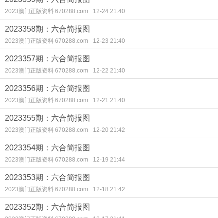
2023澳门正版资料 670288.com
12-24 21:40
2023358期：六合简报图
2023澳门正版资料 670288.com
12-23 21:40
2023357期：六合简报图
2023澳门正版资料 670288.com
12-22 21:40
2023356期：六合简报图
2023澳门正版资料 670288.com
12-21 21:40
2023355期：六合简报图
2023澳门正版资料 670288.com
12-20 21:42
2023354期：六合简报图
2023澳门正版资料 670288.com
12-19 21:44
2023353期：六合简报图
2023澳门正版资料 670288.com
12-18 21:42
2023352期：六合简报图