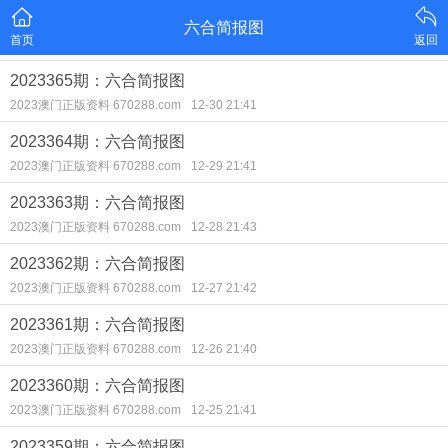
六合简报图
首页
返回
2023365期：六合简报图
2023澳门正版资料 670288.com
12-30 21:41
2023364期：六合简报图
2023澳门正版资料 670288.com
12-29 21:41
2023363期：六合简报图
2023澳门正版资料 670288.com
12-28 21:43
2023362期：六合简报图
2023澳门正版资料 670288.com
12-27 21:42
2023361期：六合简报图
2023澳门正版资料 670288.com
12-26 21:40
2023360期：六合简报图
2023澳门正版资料 670288.com
12-25 21:41
2023359期：六合简报图