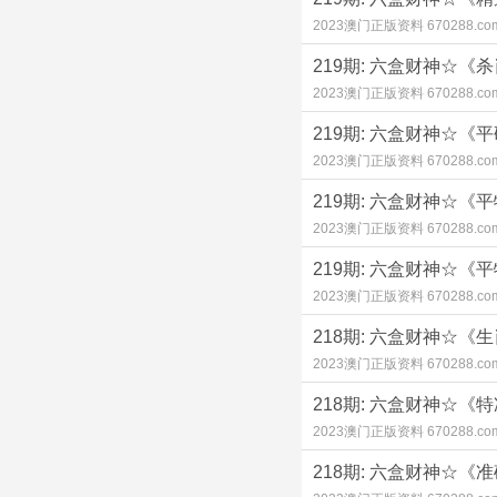
2023澳门正版资料 670288.co
219期: 六盒财神☆《
2023澳门正版资料 670288.co
219期: 六盒财神☆《
2023澳门正版资料 670288.co
219期: 六盒财神☆《
2023澳门正版资料 670288.co
219期: 六盒财神☆《
2023澳门正版资料 670288.co
218期: 六盒财神☆《
2023澳门正版资料 670288.co
218期: 六盒财神☆《
2023澳门正版资料 670288.co
218期: 六盒财神☆《