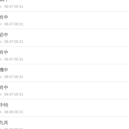
m
08-07 00:31
三肖中
m
08-07 00:31
碼必中
m
08-07 00:31
二肖中
m
08-07 00:31
玄機中
m
08-07 00:31
三肖中
m
08-07 00:31
肖中特
m
08-06 00:31
家九肖