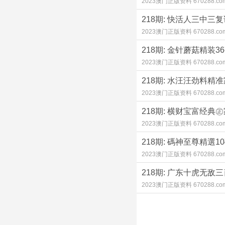
2023澳门正版资料 670288.co
218期: 快活人三中三
2023澳门正版资料 670288.co
218期: 金针蘑菇精装3
2023澳门正版资料 670288.co
218期: 水汪汪劲料精
2023澳门正版资料 670288.co
218期: 横财宝富经典
2023澳门正版资料 670288.co
218期: 碼神至尊精選1
2023澳门正版资料 670288.co
218期: 广东十虎无敌
2023澳门正版资料 670288.co