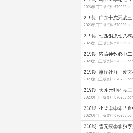
2023澳门正版资料 670288.co
219期: 广东十虎无敌
2023澳门正版资料 670288.co
219期: 七匹狼原创八
2023澳门正版资料 670288.co
219期: 诸葛神数必中
2023澳门正版资料 670288.co
219期: 惠泽社群一波
2023澳门正版资料 670288.co
219期: 天蓬元帅内慕
2023澳门正版资料 670288.co
218期: 小柒㊣㊣㊣八
2023澳门正版资料 670288.co
218期: 雪无痕㊣㊣独