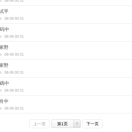
m
08-06 00:31
复试平
m
08-06 00:31
6码中
m
08-06 00:31
准家野
m
08-06 00:31
㊣家野
m
08-06 00:31
0碼中
m
08-06 00:31
三肖中
m
08-06 00:31
上一页
第1页
下一页