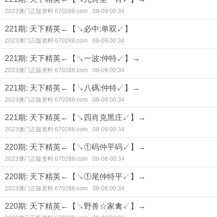
2023澳门正版资料 670288.com
08-09 00:34
221期: 天下精英←【↘必中:单双↙】
2023澳门正版资料 670288.com
08-09 00:34
221期: 天下精英←【↘一波:仲特↙】→
2023澳门正版资料 670288.com
08-09 00:34
221期: 天下精英←【↘八碼:仲特↙】→
2023澳门正版资料 670288.com
08-09 00:34
221期: 天下精英←【↘四肖克黑庄↙】→
2023澳门正版资料 670288.com
08-09 00:34
220期: 天下精英←【↘①码仲平码↙】→
2023澳门正版资料 670288.com
08-08 00:34
220期: 天下精英←【↘①尾仲特平↙】→
2023澳门正版资料 670288.com
08-08 00:34
220期: 天下精英←【↘野兽☆家禽↙】→