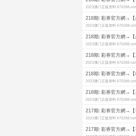
2023澳门正版资料 670288.co
218期: 彩券官方網→
2023澳门正版资料 670288.co
218期: 彩券官方網→
2023澳门正版资料 670288.co
218期: 彩券官方網→
2023澳门正版资料 670288.co
218期: 彩券官方網→
2023澳门正版资料 670288.co
218期: 彩券官方網→
2023澳门正版资料 670288.co
217期: 彩券官方網→
2023澳门正版资料 670288.co
217期: 彩券官方網→