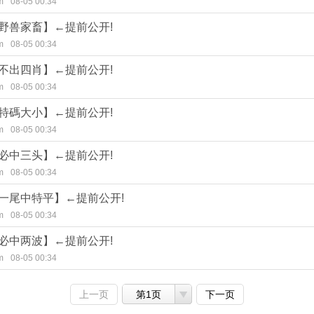
m
08-05 00:34
【野兽家畜】←提前公开!
m
08-05 00:34
【不出四肖】←提前公开!
m
08-05 00:34
【特碼大小】←提前公开!
m
08-05 00:34
【必中三头】←提前公开!
m
08-05 00:34
【一尾中特平】←提前公开!
m
08-05 00:34
【必中两波】←提前公开!
m
08-05 00:34
上一页
第1页
下一页