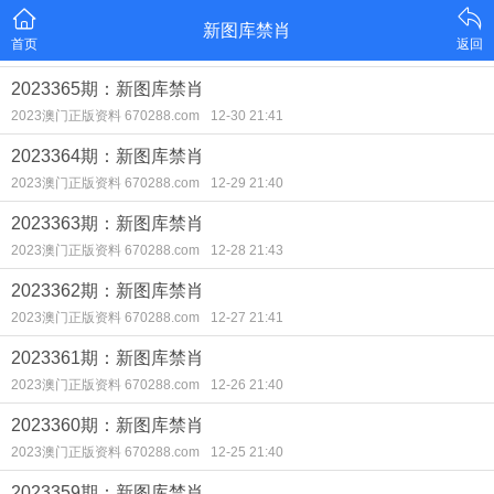
新图库禁肖
首页
返回
2023365期：新图库禁肖
2023澳门正版资料 670288.com
12-30 21:41
2023364期：新图库禁肖
2023澳门正版资料 670288.com
12-29 21:40
2023363期：新图库禁肖
2023澳门正版资料 670288.com
12-28 21:43
2023362期：新图库禁肖
2023澳门正版资料 670288.com
12-27 21:41
2023361期：新图库禁肖
2023澳门正版资料 670288.com
12-26 21:40
2023360期：新图库禁肖
2023澳门正版资料 670288.com
12-25 21:40
2023359期：新图库禁肖