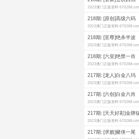
2023澳门正版资料 670288.co
218期: [原创]高级六码
2023澳门正版资料 670288.co
218期: [至尊]绝杀半波
2023澳门正版资料 670288.co
218期: [六皇]绝禁一肖
2023澳门正版资料 670288.co
217期: [龙人]白金八玛
2023澳门正版资料 670288.co
217期: [六创]白金六肖
2023澳门正版资料 670288.co
217期: [天天好彩]金牌
2023澳门正版资料 670288.co
217期: [求败]赌侠一尾