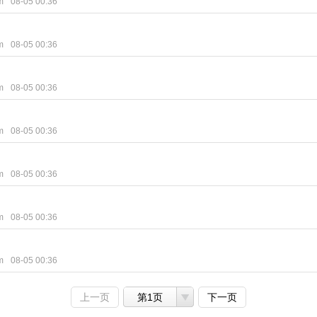
m
08-05 00:36
m
08-05 00:36
m
08-05 00:36
m
08-05 00:36
m
08-05 00:36
m
08-05 00:36
m
08-05 00:36
上一页
第1页
下一页