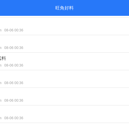
旺角好料
m
08-06 00:36
m
08-06 00:36
猛料
m
08-06 00:36
m
08-06 00:36
m
08-06 00:36
m
08-06 00:36