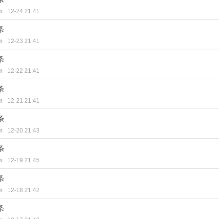
m
12-24 21:41
条
m
12-23 21:41
条
m
12-22 21:41
条
m
12-21 21:41
条
m
12-20 21:43
条
m
12-19 21:45
条
m
12-18 21:42
条