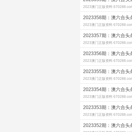
2023澳门正版资料 670288.co
2023358期：澳六合头
2023澳门正版资料 670288.co
2023357期：澳六合头
2023澳门正版资料 670288.co
2023356期：澳六合头
2023澳门正版资料 670288.co
2023355期：澳六合头
2023澳门正版资料 670288.co
2023354期：澳六合头
2023澳门正版资料 670288.co
2023353期：澳六合头
2023澳门正版资料 670288.co
2023352期：澳六合头