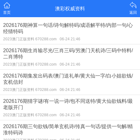
澳彩权威资料
首页
返回
2026176期神算一句话/诗句解特码/成语解平特/内部一句/心
经猜特码
2023澳门正版资料 670288.com
06-24 21:46
2026176期生肖输尽光/三肖三码/另澳门天机诗/三码中特料/
二肖博特
2023澳门正版资料 670288.com
06-24 21:46
2026176期集发出码表/澳门送礼单/黄大仙一字/白小姐欲钱/
玄机信封
2023澳门正版资料 670288.com
06-24 21:46
2026176期猜字谜/有一说一诗/包不同送特/黄大仙欲钱料/最
老版开门
2023澳门正版资料 670288.com
06-24 21:46
2026176期三句欲钱/简单玄机诗/传真一句话/提供一句解/精
淮特码诗