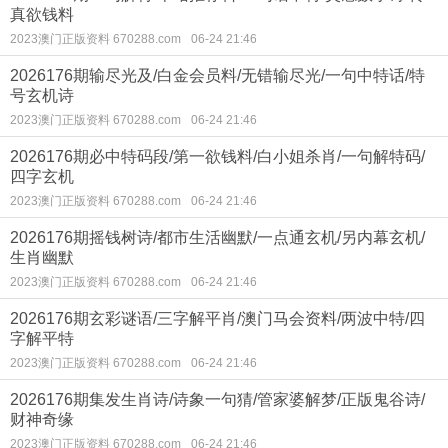
真欲钱料
2023澳门正版资料 670288.com
06-24 21:46
2026176期输尽光及/白金会员料/无错输尽光/一句中特话/特
号玄机诗
2023澳门正版资料 670288.com
06-24 21:46
2026176期必中特码段/第一欲钱料/白小姐杀肖/一句解特码/
四字玄机
2023澳门正版资料 670288.com
06-24 21:46
2026176期摇钱树诗/都市生活幽默/一点通玄机/另内幕玄机/
生肖幽默
2023澳门正版资料 670288.com
06-24 21:46
2026176期玄彩谜语/三字解平肖/澳门马会资料/两波中特/四
字解平特
2023澳门正版资料 670288.com
06-24 21:46
2026176期集发生肖诗/诗象一句猜/管家婆解梦/正版鬼谷诗/
财神奇缘
2023澳门正版资料 670288.com
06-24 21:46