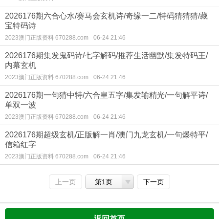
2026176期六合心水/赛马会玄机诗/奇缘一二/特码猜猜猜/藏
宝特码诗
2023澳门正版资料 670288.com
06-24 21:46
2026176期集发鬼码诗/七字解码/推荐生活幽默/集发特码王/
内幕玄机
2023澳门正版资料 670288.com
06-24 21:46
2026176期一句猜中特/六合皇五字/集发输精光/一句解平诗/
单双一波
2023澳门正版资料 670288.com
06-24 21:46
2026176期超级玄机/正版解一肖/澳门九龙玄机/一句爆特平/
信箱红字
2023澳门正版资料 670288.com
06-24 21:46
上一页
第1页
下一页
返回首页