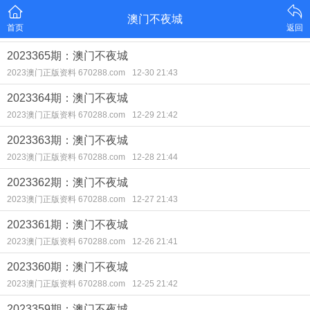
澳门不夜城
首页
返回
2023365期：澳门不夜城
2023澳门正版资料 670288.com
12-30 21:43
2023364期：澳门不夜城
2023澳门正版资料 670288.com
12-29 21:42
2023363期：澳门不夜城
2023澳门正版资料 670288.com
12-28 21:44
2023362期：澳门不夜城
2023澳门正版资料 670288.com
12-27 21:43
2023361期：澳门不夜城
2023澳门正版资料 670288.com
12-26 21:41
2023360期：澳门不夜城
2023澳门正版资料 670288.com
12-25 21:42
2023359期：澳门不夜城