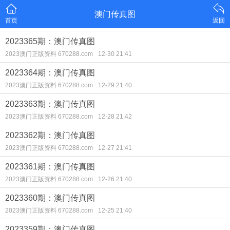
澳门传真图
首页
返回
2023365期：澳门传真图
2023澳门正版资料 670288.com
12-30 21:41
2023364期：澳门传真图
2023澳门正版资料 670288.com
12-29 21:40
2023363期：澳门传真图
2023澳门正版资料 670288.com
12-28 21:42
2023362期：澳门传真图
2023澳门正版资料 670288.com
12-27 21:41
2023361期：澳门传真图
2023澳门正版资料 670288.com
12-26 21:40
2023360期：澳门传真图
2023澳门正版资料 670288.com
12-25 21:40
2023359期：澳门传真图