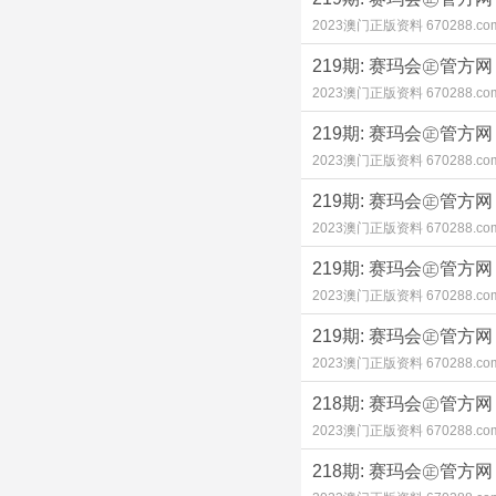
2023澳门正版资料 670288.co
219期: 赛玛会㊣管
2023澳门正版资料 670288.co
219期: 赛玛会㊣管方
2023澳门正版资料 670288.co
219期: 赛玛会㊣管方
2023澳门正版资料 670288.co
219期: 赛玛会㊣管方
2023澳门正版资料 670288.co
219期: 赛玛会㊣管
2023澳门正版资料 670288.co
218期: 赛玛会㊣管
2023澳门正版资料 670288.co
218期: 赛玛会㊣管