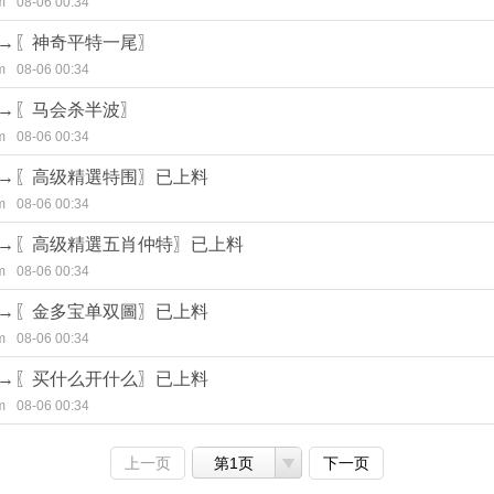
m
08-06 00:34
方网→〖神奇平特一尾〗
m
08-06 00:34
方网→〖马会杀半波〗
m
08-06 00:34
方网→〖高级精選特围〗已上料
m
08-06 00:34
方网→〖高级精選五肖仲特〗已上料
m
08-06 00:34
方网→〖金多宝单双圖〗已上料
m
08-06 00:34
方网→〖买什么开什么〗已上料
m
08-06 00:34
上一页
第1页
下一页