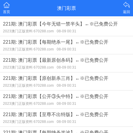
澳门彩票
首页
返回
221期: 澳门彩票【今年无错一禁半头】←※已免费公开
2023澳门正版资料 670288.com
08-09 00:31
221期: 澳门彩票【每期绝杀一尾】←※已免费公开
2023澳门正版资料 670288.com
08-09 00:31
221期: 澳门彩票【最新原创杀码】←※已免费公开
2023澳门正版资料 670288.com
08-09 00:31
221期: 澳门彩票【原创新杀三肖】←※已免费公开
2023澳门正版资料 670288.com
08-09 00:31
221期: 澳门彩票【公开③头中特】←※已免费公开
2023澳门正版资料 670288.com
08-09 00:31
221期: 澳门彩票【至尊不出特版】←※已免费公开
2023澳门正版资料 670288.com
08-09 00:31
221期: 澳门彩票【每期绝杀半波】←※已免费公开