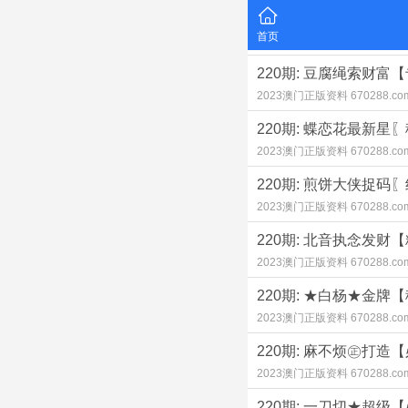
首页
220期: 豆腐绳索财
2023澳门正版资料 670288.co
220期: 蝶恋花最新
2023澳门正版资料 670288.co
220期: 煎饼大侠捉
2023澳门正版资料 670288.co
220期: 北音执念发
2023澳门正版资料 670288.co
220期: ★白杨★金
2023澳门正版资料 670288.co
220期: 麻不烦㊣打
2023澳门正版资料 670288.co
220期: 一刀切★超