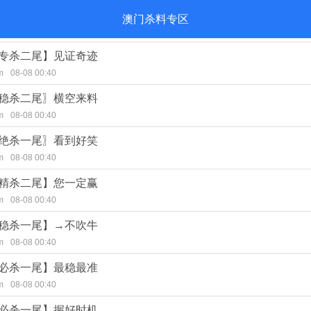
澳门杀料专区
富【专杀二尾】见证奇迹
m
08-08 00:40
星〖稳杀二尾〗横空来料
m
08-08 00:40
码〖绝杀一尾〗看到好笑
m
08-08 00:40
财【精杀二尾】您一定赢
m
08-08 00:40
牌【稳杀一尾】→不吹牛
m
08-08 00:40
造【必杀一尾】最稳最准
m
08-08 00:40
级【必杀一尾】握好时机